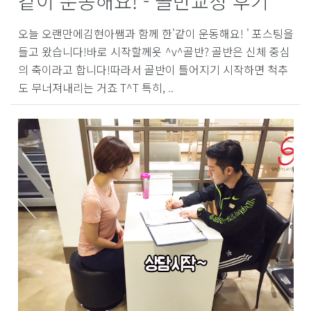
같이 운동해요! - 골반교정 후기
오늘 오랜만에김현아쌤과 함께 한'같이 운동해요! ' 포스팅을
들고 왔습니다!바로 시작할께욧 ^v^골반? 골반은 신체 중심
의 축이라고 합니다!따라서 골반이 틀어지기 시작하면 척추
도 무너져내리는 거죠 T^T 특히, ..