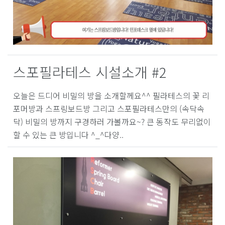
스포필라테스 시설소개 #2
오늘은 드디어 비밀의 방을 소개할께요^^ 필라테스의 꽃 리
포머방과 스프링보드방 그리고 스포필라테스만의 (속닥속
닥) 비밀의 방까지 구경하러 가볼까요~? 큰 동작도 무리없이
할 수 있는 큰 방입니다 ^_^다양..